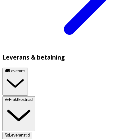
Leverans & betalning
🚚Leverans
🧺Fraktkostnad
🚀Leveranstid