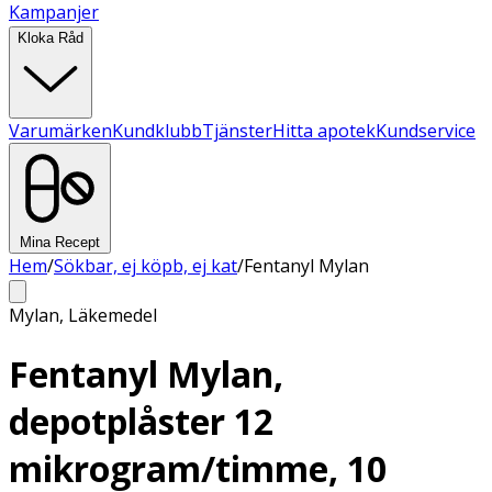
Kampanjer
Kloka Råd
Varumärken
Kundklubb
Tjänster
Hitta apotek
Kundservice
Mina Recept
Hem
/
Sökbar, ej köpb, ej kat
/
Fentanyl Mylan
Mylan
,
Läkemedel
Fentanyl Mylan,
depotplåster 12
mikrogram/timme, 10