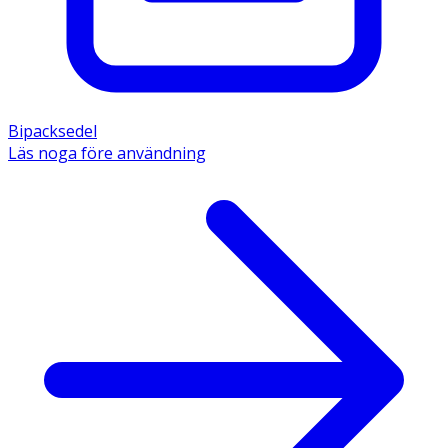
Bipacksedel
Läs noga före användning