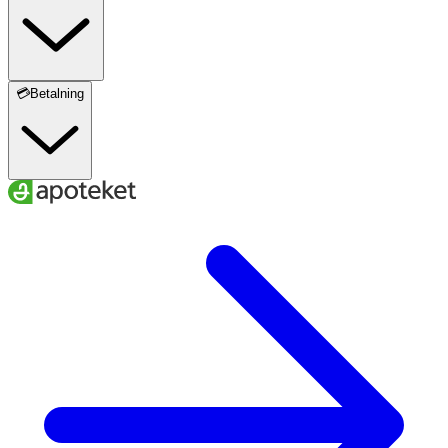
💳Betalning