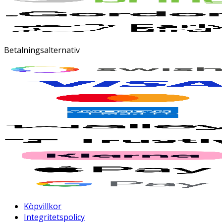
Betalningsalternativ
Köpvillkor
Integritetspolicy