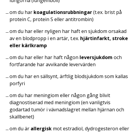
lungorna (lungemboli)
om du har
koagulationsrubbningar
(t.ex. brist på
protein C, protein S eller antitrombin)
om du har eller nyligen har haft en sjukdom orsakad
av en blodpropp i en artär, t.ex.
hjärtinfarkt, stroke
eller kärlkramp
om du har eller har haft någon
leversjukdom
och
fortfarande har avvikande levervärden
om du har en sällsynt, ärftlig blodsjukdom som kallas
porfyri
om du har meningiom eller någon gång blivit
diagnostiserad med meningiom (en vanligtvis
godartad tumör i vävnadslagret mellan hjärnan och
skallbenet)
om du är
allergisk
mot estradiol, dydrogesteron eller