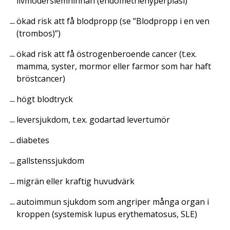
livmoderslemhinnan (endometriehyperplasi)
ökad risk att få blodpropp (se ”Blodpropp i en ven
(trombos)”)
ökad risk att få östrogenberoende cancer (t.ex.
mamma, syster, mormor eller farmor som har haft
bröstcancer)
högt blodtryck
leversjukdom, t.ex. godartad levertumör
diabetes
gallstenssjukdom
migrän eller kraftig huvudvärk
autoimmun sjukdom som angriper många organ i
kroppen (systemisk lupus erythematosus, SLE)