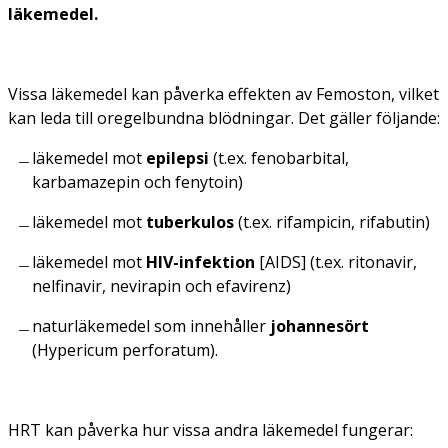
läkemedel.
Vissa läkemedel kan påverka effekten av Femoston, vilket
kan leda till oregelbundna blödningar. Det gäller följande:
läkemedel mot
epilepsi
(t.ex. fenobarbital,
karbamazepin och fenytoin)
läkemedel mot
tuberkulos
(t.ex. rifampicin, rifabutin)
läkemedel mot
HIV-infektion
[AIDS] (t.ex. ritonavir,
nelfinavir, nevirapin och efavirenz)
naturläkemedel som innehåller
johannesört
(
Hypericum perforatum
).
HRT kan påverka hur vissa andra läkemedel fungerar: