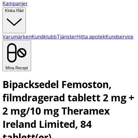
Kampanjer
Kloka Råd
Varumärken
Kundklubb
Tjänster
Hitta apotek
Kundservice
Mina Recept
Bipacksedel Femoston,
filmdragerad tablett 2 mg +
2 mg/10 mg Theramex
Ireland Limited, 84
tablett(er)