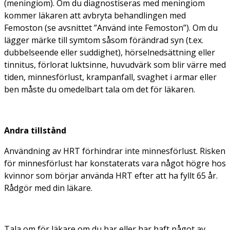
(meningiom). Om du diagnostiseras med meningiom
kommer läkaren att avbryta behandlingen med
Femoston (se avsnittet ”Använd inte Femoston”). Om du
lägger märke till symtom såsom förändrad syn (t.ex.
dubbelseende eller suddighet), hörselnedsättning eller
tinnitus, förlorat luktsinne, huvudvärk som blir värre med
tiden, minnesförlust, krampanfall, svaghet i armar eller
ben måste du omedelbart tala om det för läkaren.
Andra tillstånd
Användning av HRT förhindrar inte minnesförlust. Risken
för minnesförlust har konstaterats vara något högre hos
kvinnor som börjar använda HRT efter att ha fyllt 65 år.
Rådgör med din läkare.
Tala om för läkare om du har eller har haft något av