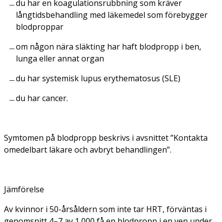
du har en koagulationsrubbning som kräver
långtidsbehandling med läkemedel som förebygger
blodproppar
om någon nära släkting har haft blodpropp i ben,
lunga eller annat organ
du har systemisk lupus erythematosus (SLE)
du har cancer.
Symtomen på blodpropp beskrivs i avsnittet ”Kontakta
omedelbart läkare och avbryt behandlingen”.
Jämförelse
Av kvinnor i 50-årsåldern som inte tar HRT, förväntas i
genomsnitt 4–7 av 1 000 få en blodpropp i en ven under