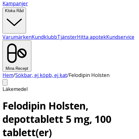
Kampanjer
Kloka Råd
Varumärken
Kundklubb
Tjänster
Hitta apotek
Kundservice
Mina Recept
Hem
/
Sökbar, ej köpb, ej kat
/
Felodipin Holsten
Läkemedel
Felodipin Holsten,
depottablett 5 mg, 100
tablett(er)