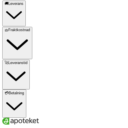
🚚Leverans
🧺Fraktkostnad
🚀Leveranstid
💳Betalning