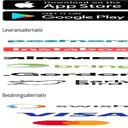
Leveransalternativ
Betalningsalternativ