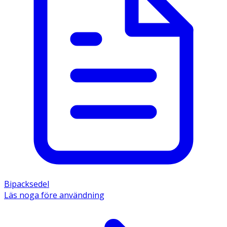
Bipacksedel
Läs noga före användning