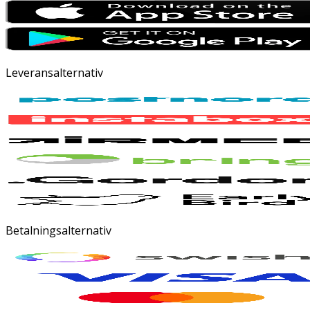
Leveransalternativ
Betalningsalternativ