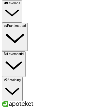
🚚Leverans
🧺Fraktkostnad
🚀Leveranstid
💳Betalning