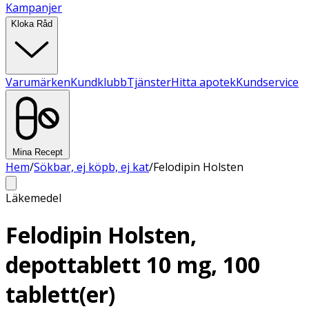
Kampanjer
Kloka Råd
Varumärken
Kundklubb
Tjänster
Hitta apotek
Kundservice
Mina Recept
Hem
/
Sökbar, ej köpb, ej kat
/
Felodipin Holsten
Läkemedel
Felodipin Holsten,
depottablett 10 mg, 100
tablett(er)