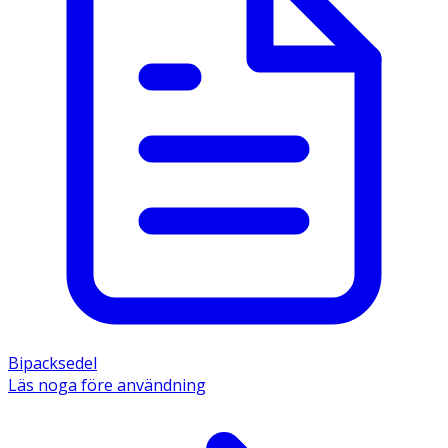
Bipacksedel
Läs noga före användning