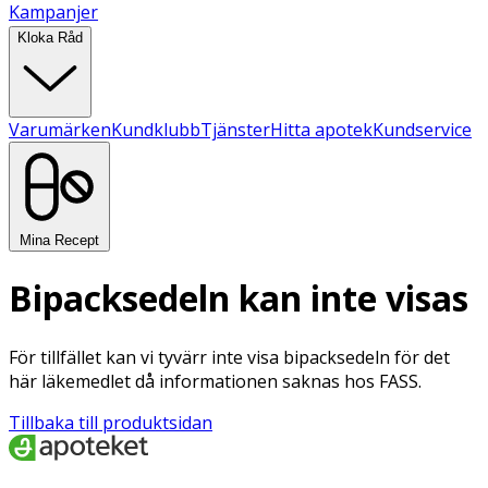
Kampanjer
Kloka Råd
Varumärken
Kundklubb
Tjänster
Hitta apotek
Kundservice
Mina Recept
Bipacksedeln kan inte visas
För tillfället kan vi tyvärr inte visa bipacksedeln för det
här läkemedlet då informationen saknas hos FASS.
Tillbaka till produktsidan