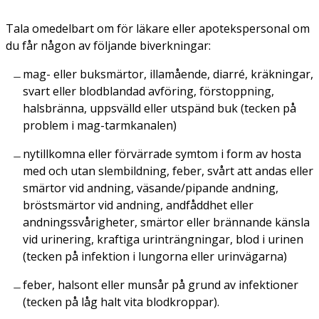
Tala omedelbart om för läkare eller apotekspersonal om
du får någon av följande biverkningar:
mag- eller buksmärtor, illamående, diarré, kräkningar,
svart eller blodblandad avföring, förstoppning,
halsbränna, uppsvälld eller utspänd buk (tecken på
problem i mag-tarmkanalen)
nytillkomna eller förvärrade symtom i form av hosta
med och utan slembildning, feber, svårt att andas eller
smärtor vid andning, väsande/pipande andning,
bröstsmärtor vid andning, andfåddhet eller
andningssvårigheter, smärtor eller brännande känsla
vid urinering, kraftiga urinträngningar, blod i urinen
(tecken på infektion i lungorna eller urinvägarna)
feber, halsont eller munsår på grund av infektioner
(tecken på låg halt vita blodkroppar).