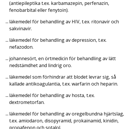
(antiepileptika t.ex. karbamazepin, perfenazin,
fenobarbital eller fenytoin).
läkemedel för behandling av HIV, t.ex. ritonavir och
sakvinavir.
läkemedel för behandling av depression, t.ex.
nefazodon.
johannesört, en örtmedicin för behandling av lätt
nedstämdhet and lindrig oro.
läkemedel som förhindrar att blodet levrar sig, så
kallade antikoagulantia, t.ex. warfarin och heparin.
läkemedel för behandling av hosta, t.ex.
dextrometorfan.
läkemedel för behandling av oregelbundna hjärtslag,
t.ex. amiodaron, disopyramid, prokainamid, kinidin,
propafenon och sotalol.