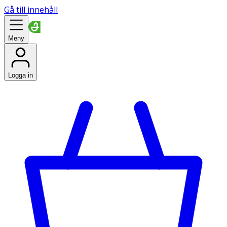
Gå till innehåll
Meny
Logga in