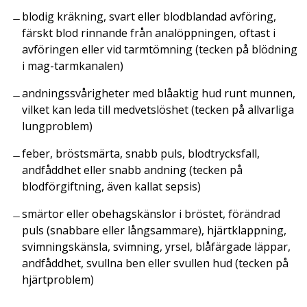
blodig kräkning, svart eller blodblandad avföring,
färskt blod rinnande från analöppningen, oftast i
avföringen eller vid tarmtömning (tecken på blödning
i mag-tarmkanalen)
andningssvårigheter med blåaktig hud runt munnen,
vilket kan leda till medvetslöshet (tecken på allvarliga
lungproblem)
feber, bröstsmärta, snabb puls, blodtrycksfall,
andfåddhet eller snabb andning (tecken på
blodförgiftning, även kallat sepsis)
smärtor eller obehagskänslor i bröstet, förändrad
puls (snabbare eller långsammare), hjärtklappning,
svimningskänsla, svimning, yrsel, blåfärgade läppar,
andfåddhet, svullna ben eller svullen hud (tecken på
hjärtproblem)