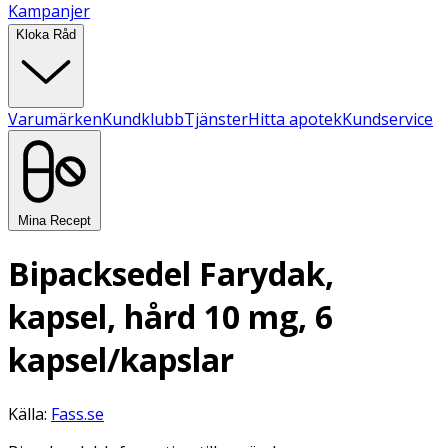
Kampanjer
Kloka Råd
Varumärken
Kundklubb
Tjänster
Hitta apotek
Kundservice
Mina Recept
Bipacksedel Farydak,
kapsel, hård 10 mg, 6
kapsel/kapslar
Källa:
Fass.se