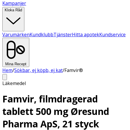
Kampanjer
Kloka Råd
Varumärken
Kundklubb
Tjänster
Hitta apotek
Kundservice
Mina Recept
Hem
/
Sökbar, ej köpb, ej kat
/
Famvir®
Läkemedel
Famvir, filmdragerad
tablett 500 mg Øresund
Pharma ApS, 21 styck