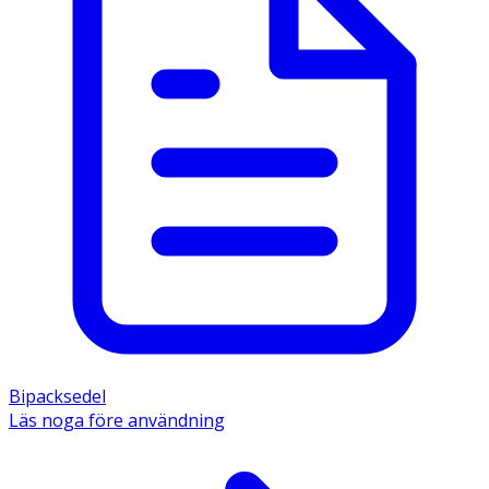
Bipacksedel
Läs noga före användning