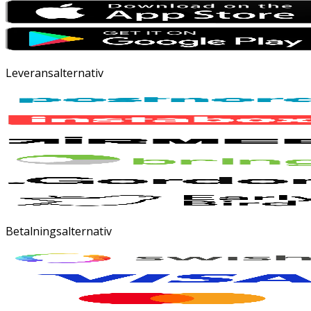
Leveransalternativ
Betalningsalternativ