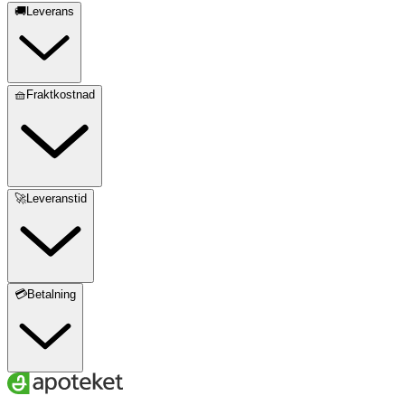
🚚Leverans
🧺Fraktkostnad
🚀Leveranstid
💳Betalning