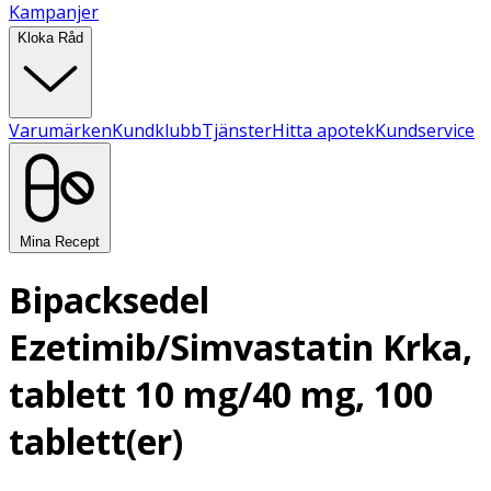
Kampanjer
Kloka Råd
Varumärken
Kundklubb
Tjänster
Hitta apotek
Kundservice
Mina Recept
Bipacksedel
Ezetimib/Simvastatin Krka,
tablett 10 mg/40 mg, 100
tablett(er)