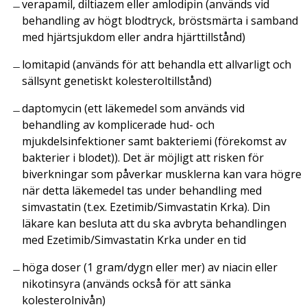
verapamil, diltiazem eller amlodipin (används vid
behandling av högt blodtryck, bröstsmärta i samband
med hjärtsjukdom eller andra hjärttillstånd)
lomitapid (används för att behandla ett allvarligt och
sällsynt genetiskt kolesteroltillstånd)
daptomycin (ett läkemedel som används vid
behandling av komplicerade hud- och
mjukdelsinfektioner samt bakteriemi (förekomst av
bakterier i blodet)). Det är möjligt att risken för
biverkningar som påverkar musklerna kan vara högre
när detta läkemedel tas under behandling med
simvastatin (t.ex. Ezetimib/Simvastatin Krka). Din
läkare kan besluta att du ska avbryta behandlingen
med Ezetimib/Simvastatin Krka under en tid
höga doser (1 gram/dygn eller mer) av niacin eller
nikotinsyra (används också för att sänka
kolesterolnivån)