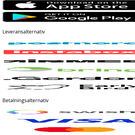
Leveransalternativ
Betalningsalternativ