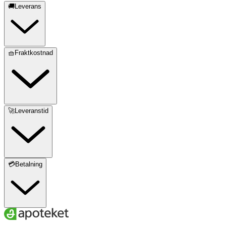
🚚Leverans
🧺Fraktkostnad
🚀Leveranstid
💳Betalning