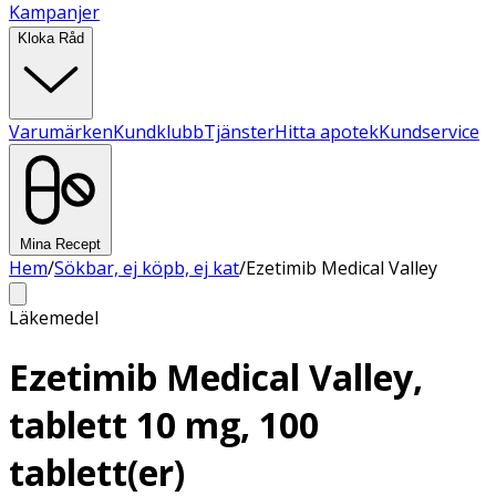
Kampanjer
Kloka Råd
Varumärken
Kundklubb
Tjänster
Hitta apotek
Kundservice
Mina Recept
Hem
/
Sökbar, ej köpb, ej kat
/
Ezetimib Medical Valley
Läkemedel
Ezetimib Medical Valley,
tablett 10 mg, 100
tablett(er)