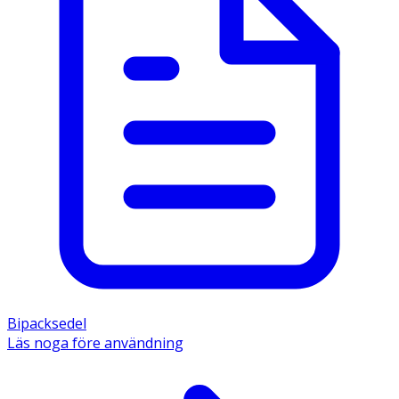
Bipacksedel
Läs noga före användning