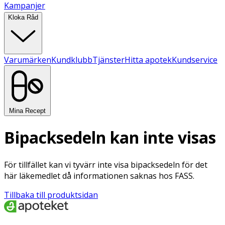
Kampanjer
Kloka Råd
Varumärken
Kundklubb
Tjänster
Hitta apotek
Kundservice
Mina Recept
Bipacksedeln kan inte visas
För tillfället kan vi tyvärr inte visa bipacksedeln för det
här läkemedlet då informationen saknas hos FASS.
Tillbaka till produktsidan