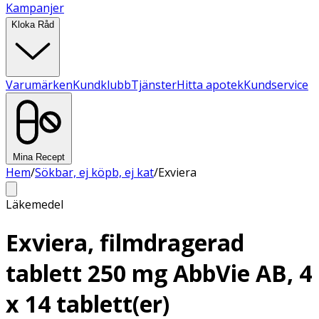
Kampanjer
Kloka Råd
Varumärken
Kundklubb
Tjänster
Hitta apotek
Kundservice
Mina Recept
Hem
/
Sökbar, ej köpb, ej kat
/
Exviera
Läkemedel
Exviera, filmdragerad
tablett 250 mg AbbVie AB, 4
x 14 tablett(er)