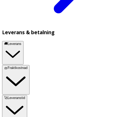
Leverans & betalning
🚚Leverans
🧺Fraktkostnad
🚀Leveranstid