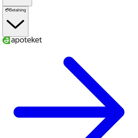
💳Betalning