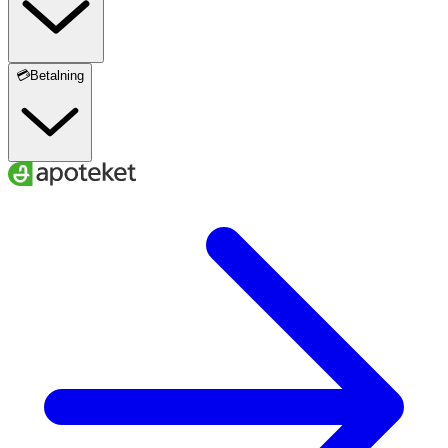
💳Betalning