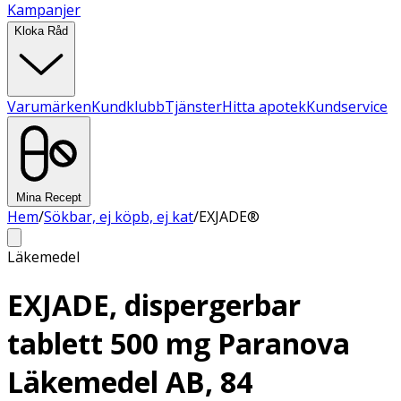
Kampanjer
Kloka Råd
Varumärken
Kundklubb
Tjänster
Hitta apotek
Kundservice
Mina Recept
Hem
/
Sökbar, ej köpb, ej kat
/
EXJADE®
Läkemedel
EXJADE, dispergerbar
tablett 500 mg Paranova
Läkemedel AB, 84