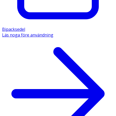
Bipacksedel
Läs noga före användning