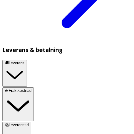
Leverans & betalning
🚚Leverans
🧺Fraktkostnad
🚀Leveranstid