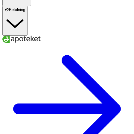
💳Betalning