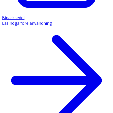
Bipacksedel
Läs noga före användning