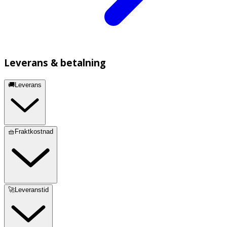
Leverans & betalning
🚚Leverans
🧺Fraktkostnad
🚀Leveranstid