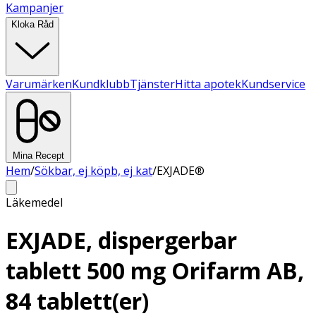
Kampanjer
Kloka Råd
Varumärken
Kundklubb
Tjänster
Hitta apotek
Kundservice
Mina Recept
Hem
/
Sökbar, ej köpb, ej kat
/
EXJADE®
Läkemedel
EXJADE, dispergerbar
tablett 500 mg Orifarm AB,
84 tablett(er)