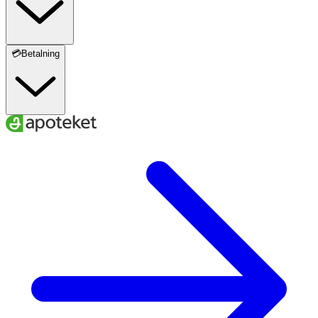
💳Betalning