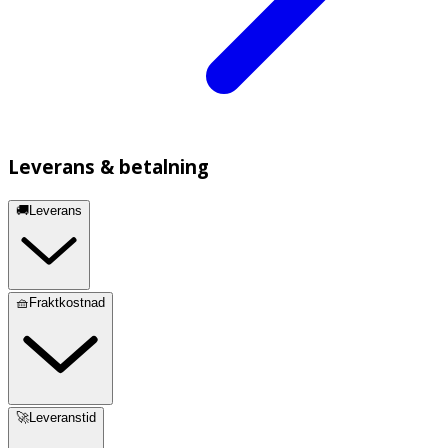
Leverans & betalning
🚚Leverans
🧺Fraktkostnad
🚀Leveranstid