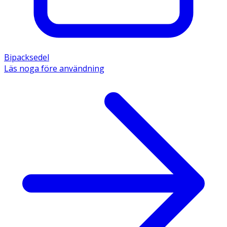
Bipacksedel
Läs noga före användning