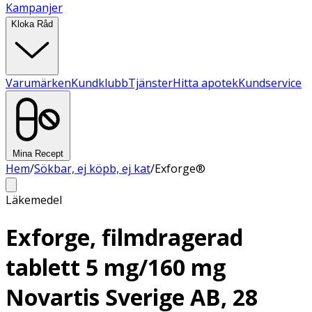
Kampanjer
Kloka Råd
Varumärken
Kundklubb
Tjänster
Hitta apotek
Kundservice
Mina Recept
Hem
/
Sökbar, ej köpb, ej kat
/
Exforge®
Läkemedel
Exforge, filmdragerad
tablett 5 mg/160 mg
Novartis Sverige AB, 28