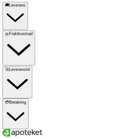
🚚Leverans
🧺Fraktkostnad
🚀Leveranstid
💳Betalning