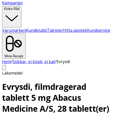
Kampanjer
Kloka Råd
Varumärken
Kundklubb
Tjänster
Hitta apotek
Kundservice
Mina Recept
Hem
/
Sökbar, ej köpb, ej kat
/
Evrysdi
Läkemedel
Evrysdi, filmdragerad
tablett 5 mg Abacus
Medicine A/S, 28 tablett(er)