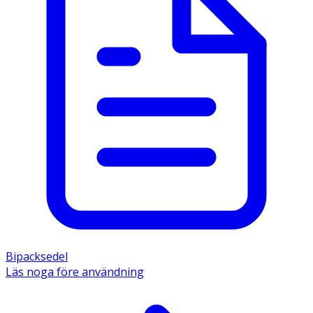
Bipacksedel
Läs noga före användning