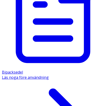
Bipacksedel
Läs noga före användning