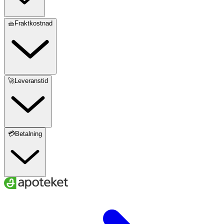
🧺Fraktkostnad
🚀Leveranstid
💳Betalning