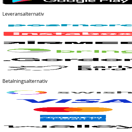
Leveransalternativ
Betalningsalternativ