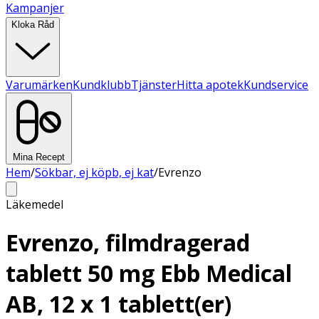
Kampanjer
Kloka Råd
Varumärken
Kundklubb
Tjänster
Hitta apotek
Kundservice
Mina Recept
Hem
/
Sökbar, ej köpb, ej kat
/
Evrenzo
Läkemedel
Evrenzo, filmdragerad
tablett 50 mg Ebb Medical
AB, 12 x 1 tablett(er)