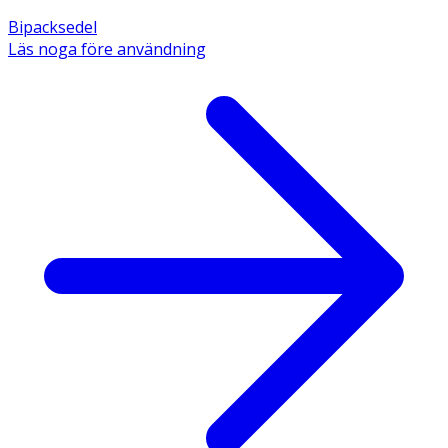
Bipacksedel
Läs noga före användning