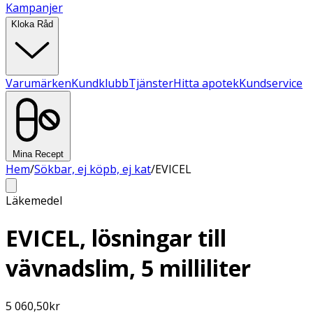
Kampanjer
Kloka Råd
Varumärken
Kundklubb
Tjänster
Hitta apotek
Kundservice
Mina Recept
Hem
/
Sökbar, ej köpb, ej kat
/
EVICEL
Läkemedel
EVICEL, lösningar till
vävnadslim, 5 milliliter
5 060,50
kr