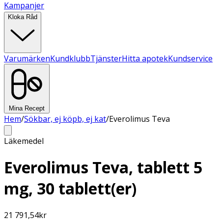
Kampanjer
Kloka Råd
Varumärken
Kundklubb
Tjänster
Hitta apotek
Kundservice
Mina Recept
Hem
/
Sökbar, ej köpb, ej kat
/
Everolimus Teva
Läkemedel
Everolimus Teva, tablett 5
mg, 30 tablett(er)
21 791,54
kr