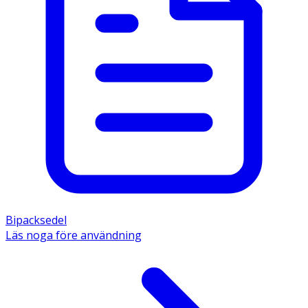
Bipacksedel
Läs noga före användning