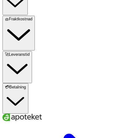
🧺Fraktkostnad
🚀Leveranstid
💳Betalning