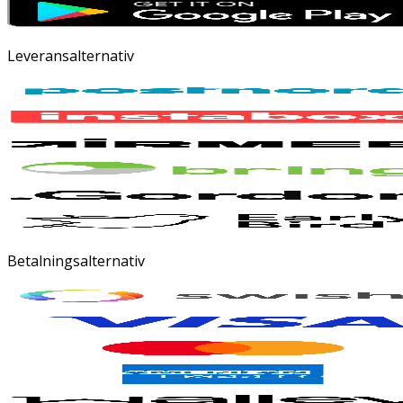
Leveransalternativ
Betalningsalternativ