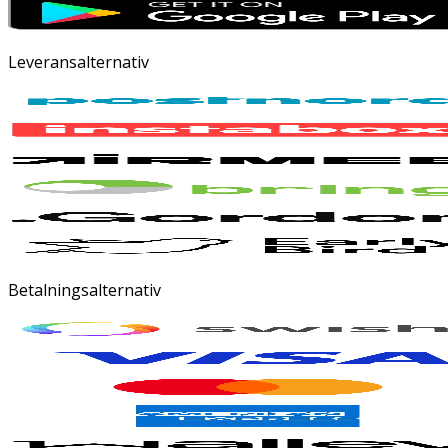
Leveransalternativ
Betalningsalternativ