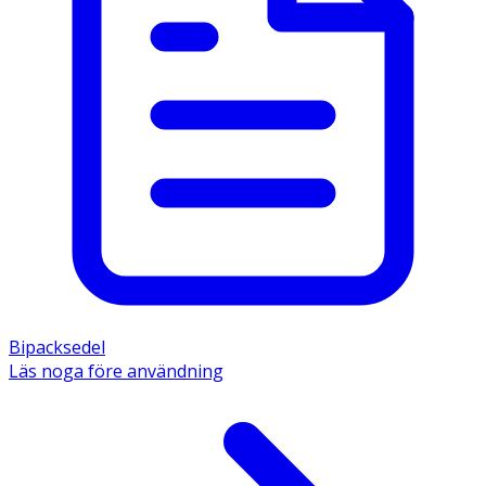
Bipacksedel
Läs noga före användning