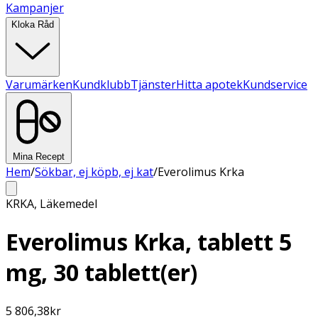
Kampanjer
Kloka Råd
Varumärken
Kundklubb
Tjänster
Hitta apotek
Kundservice
Mina Recept
Hem
/
Sökbar, ej köpb, ej kat
/
Everolimus Krka
KRKA
,
Läkemedel
Everolimus Krka, tablett 5
mg, 30 tablett(er)
5 806,38
kr