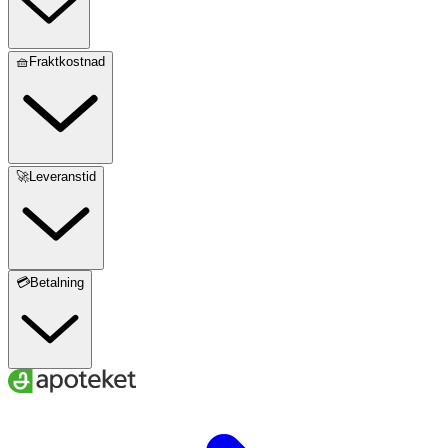
🧺Fraktkostnad
🚀Leveranstid
💳Betalning