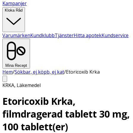
Kampanjer
Kloka Råd
Varumärken
Kundklubb
Tjänster
Hitta apotek
Kundservice
Mina Recept
Hem
/
Sökbar, ej köpb, ej kat
/
Etoricoxib Krka
KRKA
,
Läkemedel
Etoricoxib Krka,
filmdragerad tablett 30 mg,
100 tablett(er)