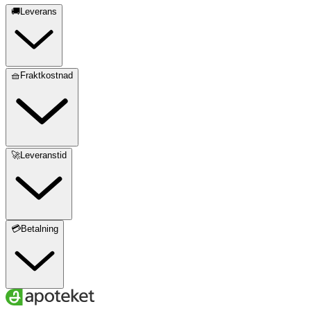
🚚Leverans
🧺Fraktkostnad
🚀Leveranstid
💳Betalning