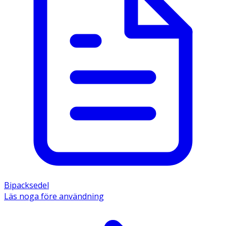
Bipacksedel
Läs noga före användning