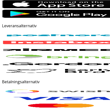
Leveransalternativ
Betalningsalternativ