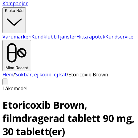
Kampanjer
Kloka Råd
Varumärken
Kundklubb
Tjänster
Hitta apotek
Kundservice
Mina Recept
Hem
/
Sökbar, ej köpb, ej kat
/
Etoricoxib Brown
Läkemedel
Etoricoxib Brown,
filmdragerad tablett 90 mg,
30 tablett(er)