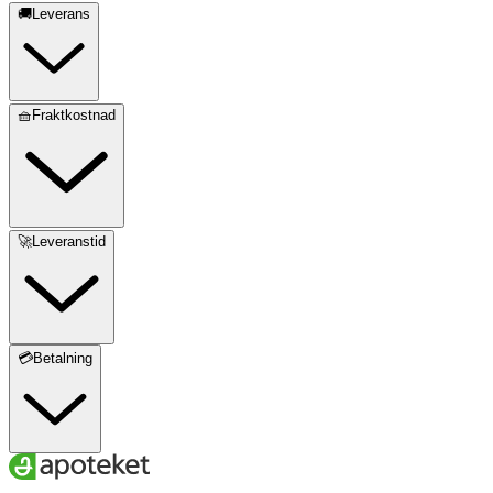
🚚Leverans
🧺Fraktkostnad
🚀Leveranstid
💳Betalning