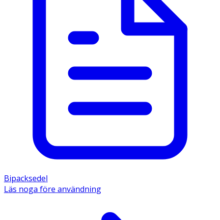
Bipacksedel
Läs noga före användning