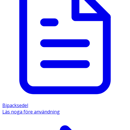
Bipacksedel
Läs noga före användning