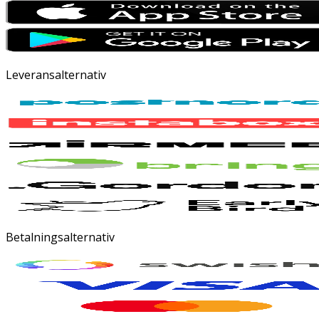
Leveransalternativ
Betalningsalternativ