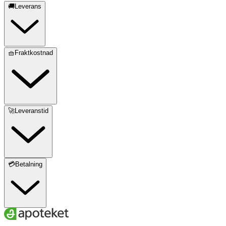
🚚Leverans
🧺Fraktkostnad
🚀Leveranstid
💳Betalning