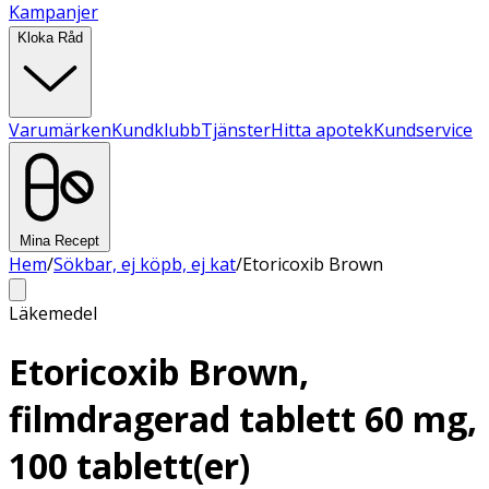
Kampanjer
Kloka Råd
Varumärken
Kundklubb
Tjänster
Hitta apotek
Kundservice
Mina Recept
Hem
/
Sökbar, ej köpb, ej kat
/
Etoricoxib Brown
Läkemedel
Etoricoxib Brown,
filmdragerad tablett 60 mg,
100 tablett(er)