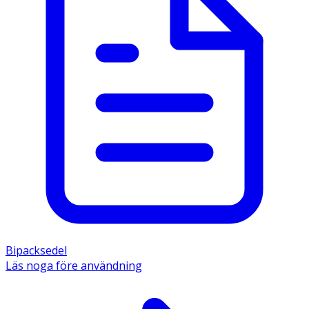
Bipacksedel
Läs noga före användning