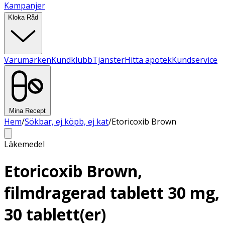
Kampanjer
Kloka Råd
Varumärken
Kundklubb
Tjänster
Hitta apotek
Kundservice
Mina Recept
Hem
/
Sökbar, ej köpb, ej kat
/
Etoricoxib Brown
Läkemedel
Etoricoxib Brown,
filmdragerad tablett 30 mg,
30 tablett(er)