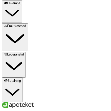
🚚Leverans
🧺Fraktkostnad
🚀Leveranstid
💳Betalning