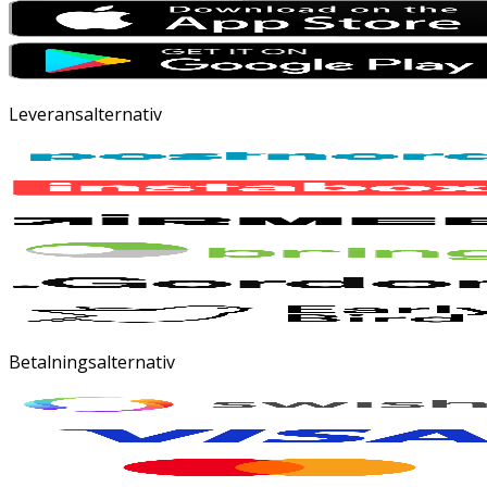
Leveransalternativ
Betalningsalternativ