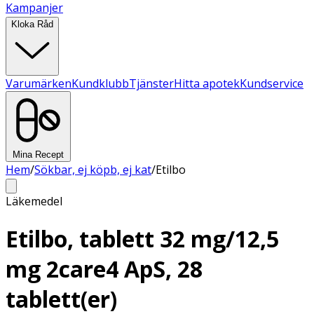
Kampanjer
Kloka Råd
Varumärken
Kundklubb
Tjänster
Hitta apotek
Kundservice
Mina Recept
Hem
/
Sökbar, ej köpb, ej kat
/
Etilbo
Läkemedel
Etilbo, tablett 32 mg/12,5
mg 2care4 ApS, 28
tablett(er)