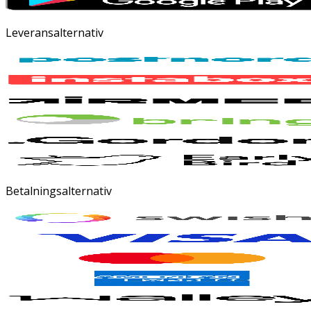
Leveransalternativ
Betalningsalternativ