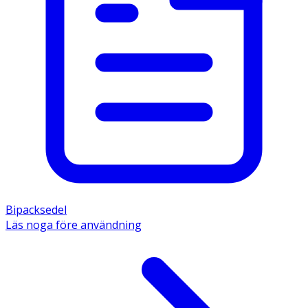
Bipacksedel
Läs noga före användning