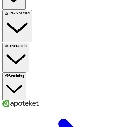
🧺Fraktkostnad
🚀Leveranstid
💳Betalning