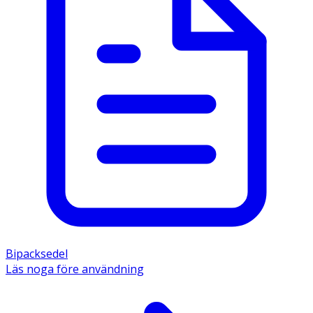
Bipacksedel
Läs noga före användning