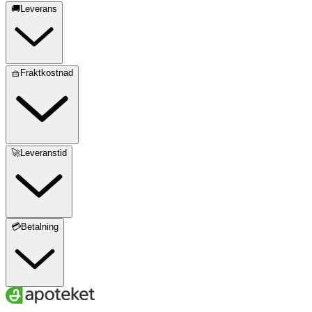
🚚Leverans
🧺Fraktkostnad
🚀Leveranstid
💳Betalning