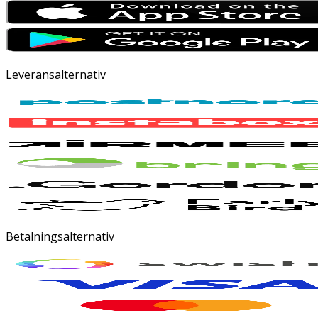
Leveransalternativ
Betalningsalternativ