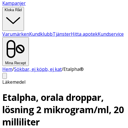
Kampanjer
Kloka Råd
Varumärken
Kundklubb
Tjänster
Hitta apotek
Kundservice
Mina Recept
Hem
/
Sökbar, ej köpb, ej kat
/
Etalpha®
Läkemedel
Etalpha, orala droppar,
lösning 2 mikrogram/ml, 20
milliliter