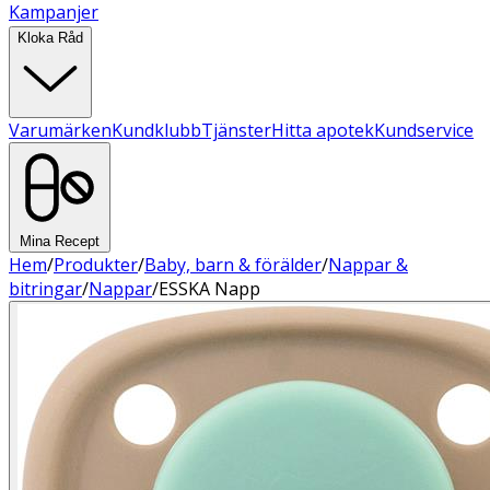
Kampanjer
Kloka Råd
Varumärken
Kundklubb
Tjänster
Hitta apotek
Kundservice
Mina Recept
Hem
/
Produkter
/
Baby, barn & förälder
/
Nappar &
bitringar
/
Nappar
/
ESSKA Napp