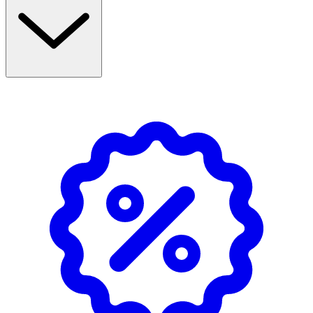
Undvik direkt solljus
OK för gravida och ammande:
Ja