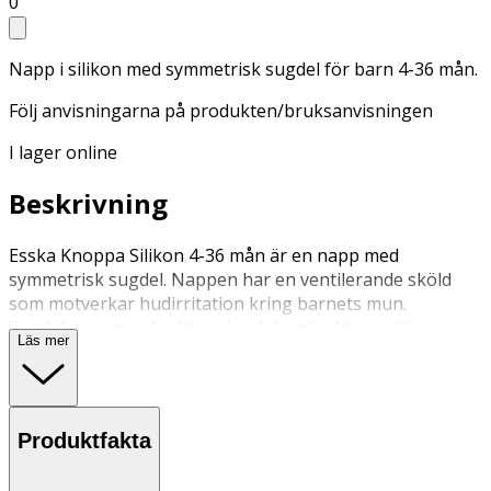
0
Napp i silikon med symmetrisk sugdel för barn 4-36 mån.
Följ anvisningarna på produkten/bruksanvisningen
I lager online
Beskrivning
Esska Knoppa Silikon 4-36 mån är en napp med
symmetrisk sugdel. Nappen har en ventilerande sköld
som motverkar hudirritation kring barnets mun.
Sugdelen är gjord i slitstark och högkvalitativ silikon.
Läs mer
Nappen har en neutral och minimalistisk form med ring.
Tillverkad i Sverige. 2-pack.
För ditt barns säkerhet kontrollera nappen för varje
Produktfakta
användning, dra i den åt olika håll. Kasta nappen så fort
den visar tecken på skador eller slitage.