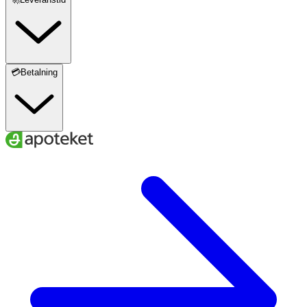
💳Betalning