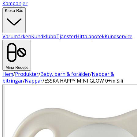
Kampanjer
Kloka Råd
Varumärken
Kundklubb
Tjänster
Hitta apotek
Kundservice
Mina Recept
Hem
/
Produkter
/
Baby, barn & förälder
/
Nappar &
bitringar
/
Nappar
/
ESSKA HAPPY MINI GLOW 0+m Sili