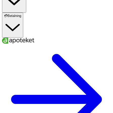
💳Betalning