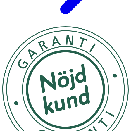
Innehåll
Silikon
Märkning
: FSC Forest Steward Council Mix