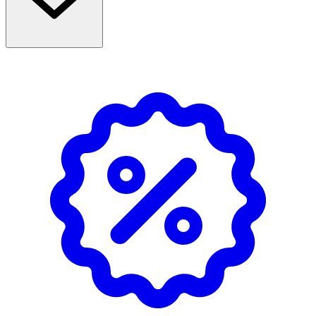
slitstark, smak- och doftfri samt lätt att rengöra.
Sköldens välventilerade design minimerar hudirritation
och låter barnets hud andas. Symmetrisk form gör att
nappen alltid hamnar rättvänd i munnen.
Tillverkad i Lidköping, Sverige. Fri från BPA och godkänd
enligt europeisk säkerhetsstandard EN-
1400:2013+A2:2018.
Egenskaper
- Självlysande knopp – lätt att hitta i mörker
- Mindre storlek – anpassad för nyfödda
- Symmetrisk sugdel i medicinskt silikon
- Välventilerad sköld – minskar hudirritation
- Smak- och doftfri
- Färg: Beige, 2-pack