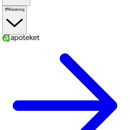
💳Betalning