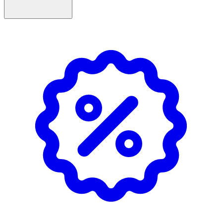
minska hudirritation och vara skonsam mot barnets
känsliga hud. Tack vare sin form hamnar nappen alltid
rättvänd i munnen och låter barnets leende synas.
Tillverkad i Lidköping, Sverige. Fri från BPA och godkänd
enligt europeisk standard EN-1400:2013+A2:2018.
Egenskaper
- Självlysande knopp – lätt att hitta i mörker
- Mindre storlek – anpassad för nyfödda
- Symmetrisk sugdel i medicinskt silikon
- Passar barn från 4 månader
- Smak- och doftfri
- Färg: Rosa, 2-pack
Användning & Skötsel