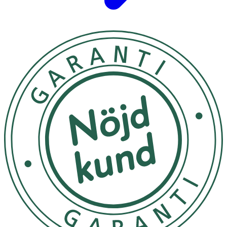
Silikon
Märkning
: FSC Forest Steward Council Mix