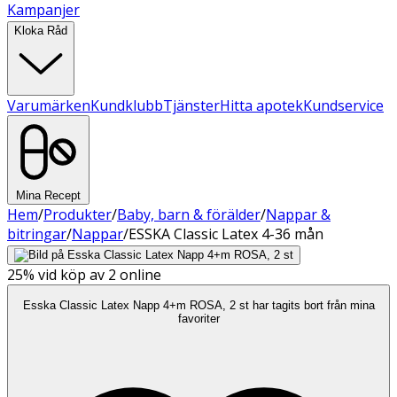
Kampanjer
Kloka Råd
Varumärken
Kundklubb
Tjänster
Hitta apotek
Kundservice
Mina Recept
Hem
/
Produkter
/
Baby, barn & förälder
/
Nappar &
bitringar
/
Nappar
/
ESSKA Classic Latex 4-36 mån
25%
vid köp av 2 online
Esska Classic Latex Napp 4+m ROSA, 2 st har tagits bort från mina
favoriter