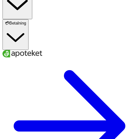
💳Betalning