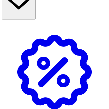
För ditt barns säkerhet kontrollera nappen för varje
användning, dra i den åt olika håll. Kasta nappen så fort
den visar tecken på skador eller slitage.
Undvik direkt solljus
OK för gravida och ammande: Ja