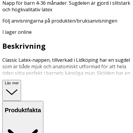
Napp för barn 4-36 månader. Sugdelen är gjord i slitstark
och högkvalitativ latex
Följ anvisningarna på produkten/bruksanvisningen
I lager online
Beskrivning
Classic Latex-nappen, tillverkad i Lidköping har en sugdel
som är både mjuk och anatomiskt utformad för att hela
tiden sitta perfekt i barnets känsliga mun. Skölden har en
modern hålbild som gör att luftgenomströmningen blir
Läs mer
större och därför motverkar hudirritation. De mjuka
rundade kanterna runt både hålen och hela skölden ger
också en skön och mjuk känsla mot huden. Sugdelen är
gjord i slitstark och högkvalitativ naturlatex, vilket passar
Produktfakta
bra för vardagens alla små äventyr. Vår högkvalitativa
latex är en ren naturprodukt som är både flexibel och
väldigt mjuk men samtidigt också motståndskraftig mot
barnets tänder.