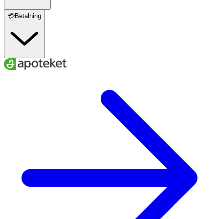
💳Betalning