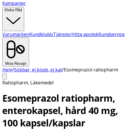
Kampanjer
Kloka Råd
Varumärken
Kundklubb
Tjänster
Hitta apotek
Kundservice
Mina Recept
Hem
/
Sökbar, ej köpb, ej kat
/
Esomeprazol ratiopharm
Ratiopharm
,
Läkemedel
Esomeprazol ratiopharm,
enterokapsel, hård 40 mg,
100 kapsel/kapslar