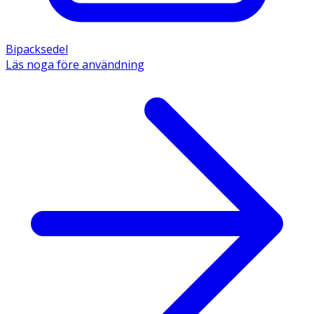
Bipacksedel
Läs noga före användning