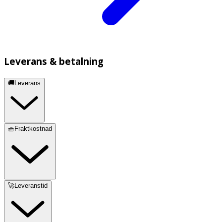
Leverans & betalning
🚚Leverans
🧺Fraktkostnad
🚀Leveranstid