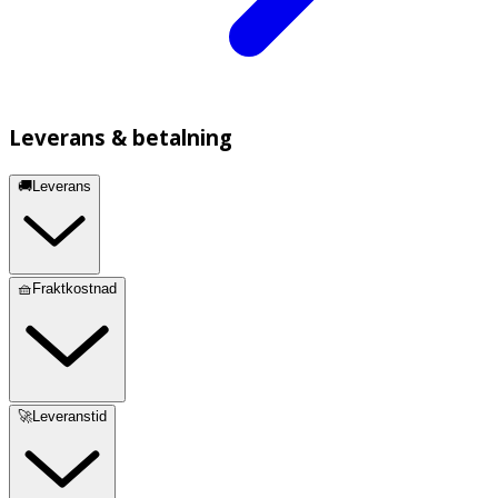
Leverans & betalning
🚚Leverans
🧺Fraktkostnad
🚀Leveranstid