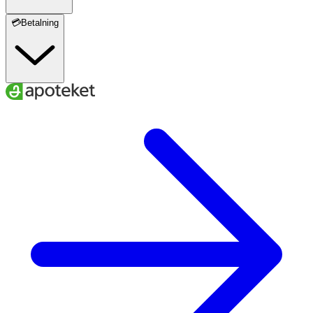
💳Betalning