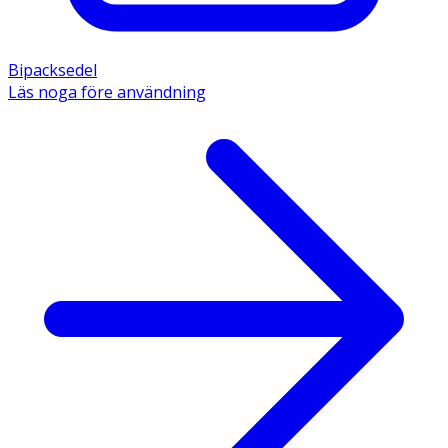
Bipacksedel
Läs noga före användning