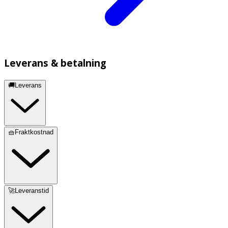
Leverans & betalning
🚚Leverans
🧺Fraktkostnad
🚀Leveranstid