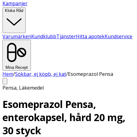
Kampanjer
Kloka Råd
Varumärken
Kundklubb
Tjänster
Hitta apotek
Kundservice
Mina Recept
Hem
/
Sökbar, ej köpb, ej kat
/
Esomeprazol Pensa
Pensa
,
Läkemedel
Esomeprazol Pensa,
enterokapsel, hård 20 mg,
30 styck