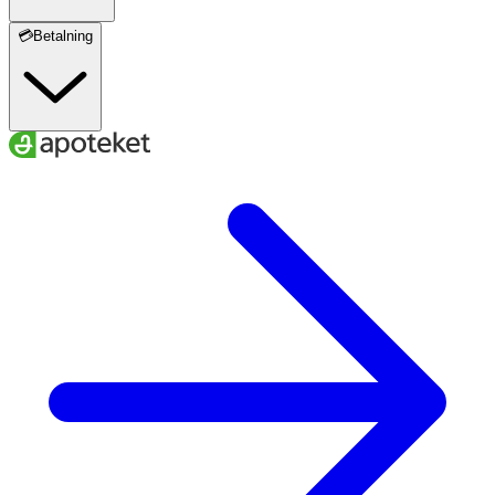
💳Betalning