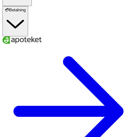
💳Betalning