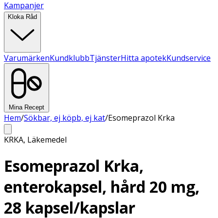
Kampanjer
Kloka Råd
Varumärken
Kundklubb
Tjänster
Hitta apotek
Kundservice
Mina Recept
Hem
/
Sökbar, ej köpb, ej kat
/
Esomeprazol Krka
KRKA
,
Läkemedel
Esomeprazol Krka,
enterokapsel, hård 20 mg,
28 kapsel/kapslar