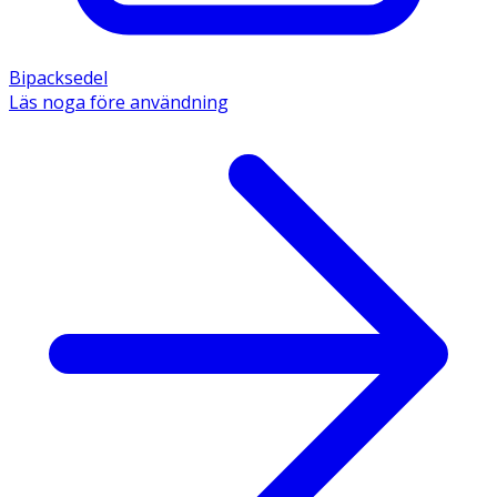
Bipacksedel
Läs noga före användning