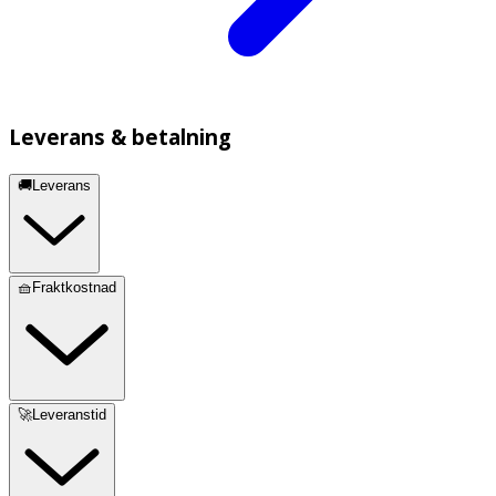
Leverans & betalning
🚚Leverans
🧺Fraktkostnad
🚀Leveranstid