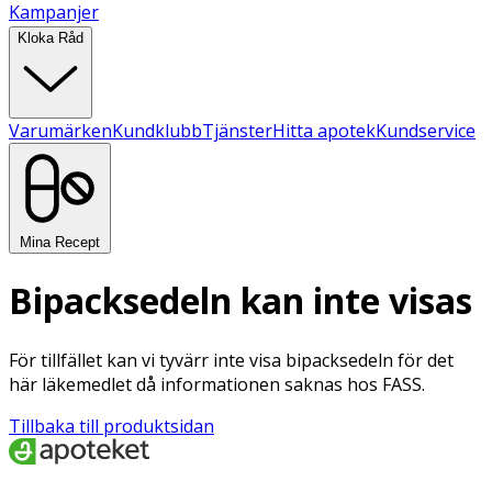
Kampanjer
Kloka Råd
Varumärken
Kundklubb
Tjänster
Hitta apotek
Kundservice
Mina Recept
Bipacksedeln kan inte visas
För tillfället kan vi tyvärr inte visa bipacksedeln för det
här läkemedlet då informationen saknas hos FASS.
Tillbaka till produktsidan