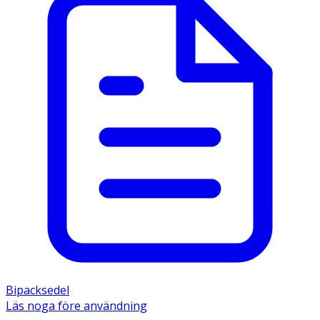
Bipacksedel
Läs noga före användning