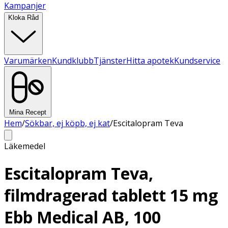
Kampanjer
Kloka Råd
Varumärken
Kundklubb
Tjänster
Hitta apotek
Kundservice
Mina Recept
Hem
/
Sökbar, ej köpb, ej kat
/
Escitalopram Teva
Läkemedel
Escitalopram Teva,
filmdragerad tablett 15 mg
Ebb Medical AB, 100