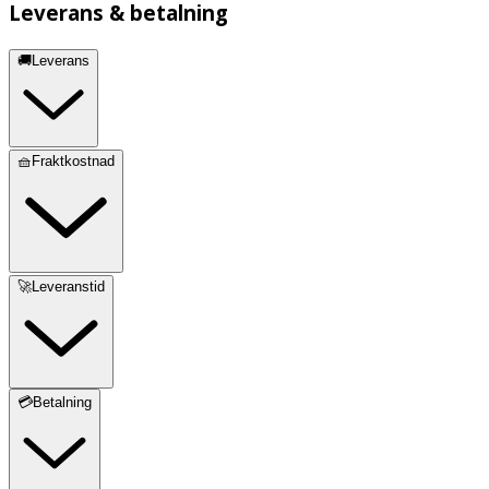
Leverans & betalning
🚚Leverans
🧺Fraktkostnad
🚀Leveranstid
💳Betalning