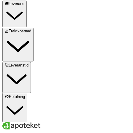
🚚Leverans
🧺Fraktkostnad
🚀Leveranstid
💳Betalning