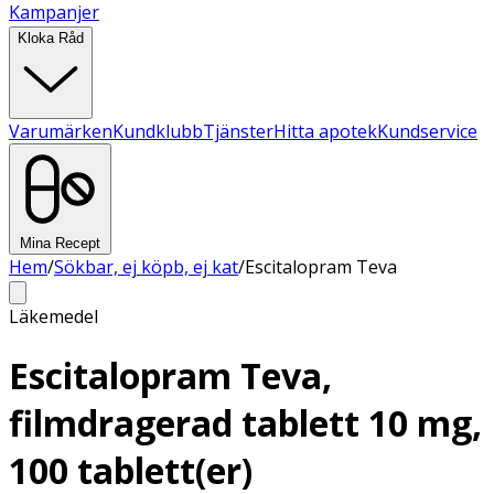
Kampanjer
Kloka Råd
Varumärken
Kundklubb
Tjänster
Hitta apotek
Kundservice
Mina Recept
Hem
/
Sökbar, ej köpb, ej kat
/
Escitalopram Teva
Läkemedel
Escitalopram Teva,
filmdragerad tablett 10 mg,
100 tablett(er)