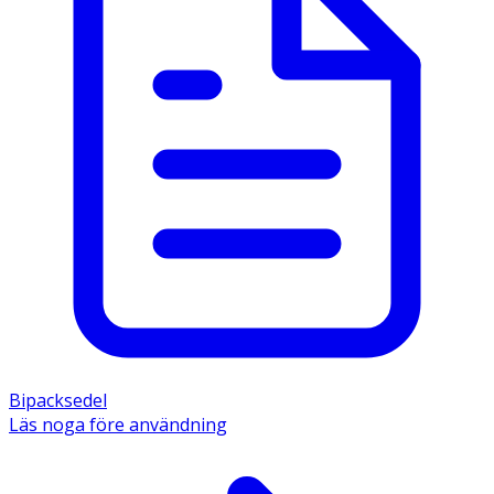
Bipacksedel
Läs noga före användning