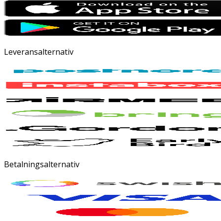
Leveransalternativ
Betalningsalternativ