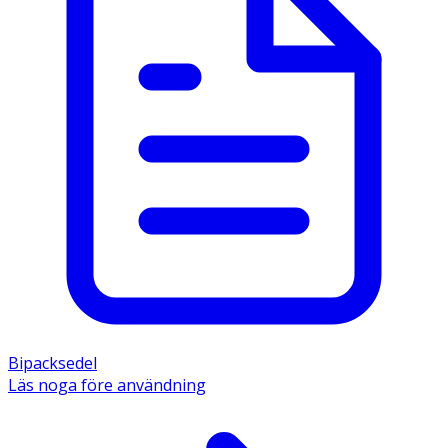
Bipacksedel
Läs noga före användning