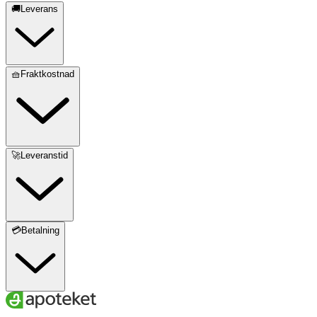
🚚Leverans
🧺Fraktkostnad
🚀Leveranstid
💳Betalning