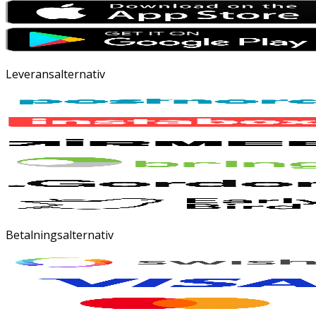
Leveransalternativ
Betalningsalternativ