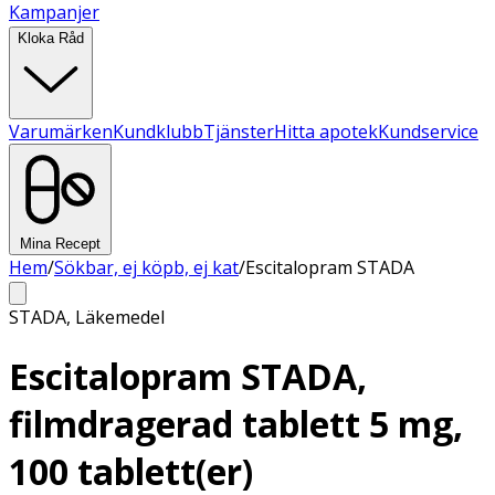
Kampanjer
Kloka Råd
Varumärken
Kundklubb
Tjänster
Hitta apotek
Kundservice
Mina Recept
Hem
/
Sökbar, ej köpb, ej kat
/
Escitalopram STADA
STADA
,
Läkemedel
Escitalopram STADA,
filmdragerad tablett 5 mg,
100 tablett(er)