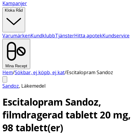
Kampanjer
Kloka Råd
Varumärken
Kundklubb
Tjänster
Hitta apotek
Kundservice
Mina Recept
Hem
/
Sökbar, ej köpb, ej kat
/
Escitalopram Sandoz
Sandoz
,
Läkemedel
Escitalopram Sandoz,
filmdragerad tablett 20 mg,
98 tablett(er)