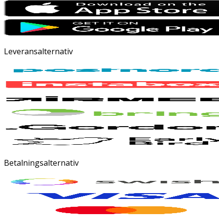
Leveransalternativ
Betalningsalternativ