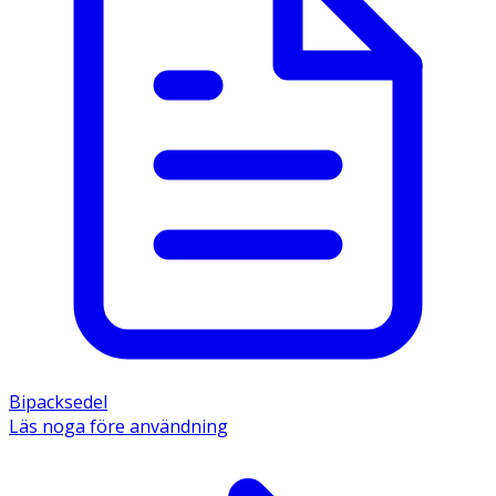
Bipacksedel
Läs noga före användning