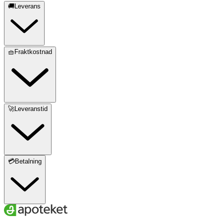
🚚Leverans
🧺Fraktkostnad
🚀Leveranstid
💳Betalning