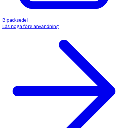
Bipacksedel
Läs noga före användning