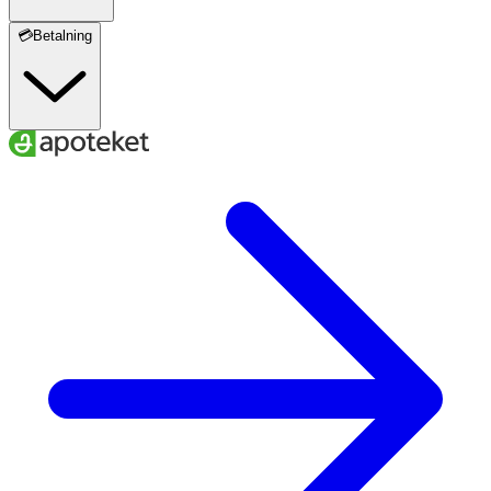
💳Betalning