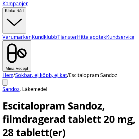
Kampanjer
Kloka Råd
Varumärken
Kundklubb
Tjänster
Hitta apotek
Kundservice
Mina Recept
Hem
/
Sökbar, ej köpb, ej kat
/
Escitalopram Sandoz
Sandoz
,
Läkemedel
Escitalopram Sandoz,
filmdragerad tablett 20 mg,
28 tablett(er)