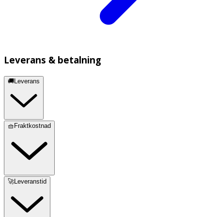
Leverans & betalning
🚚Leverans
🧺Fraktkostnad
🚀Leveranstid