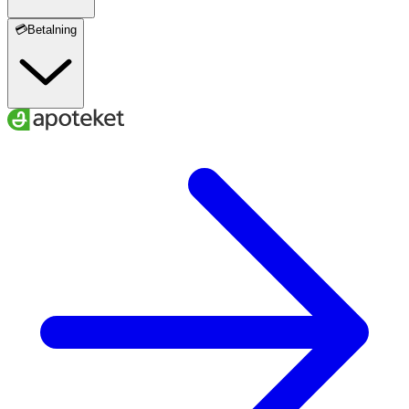
💳Betalning