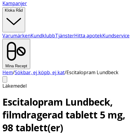
Kampanjer
Kloka Råd
Varumärken
Kundklubb
Tjänster
Hitta apotek
Kundservice
Mina Recept
Hem
/
Sökbar, ej köpb, ej kat
/
Escitalopram Lundbeck
Läkemedel
Escitalopram Lundbeck,
filmdragerad tablett 5 mg,
98 tablett(er)