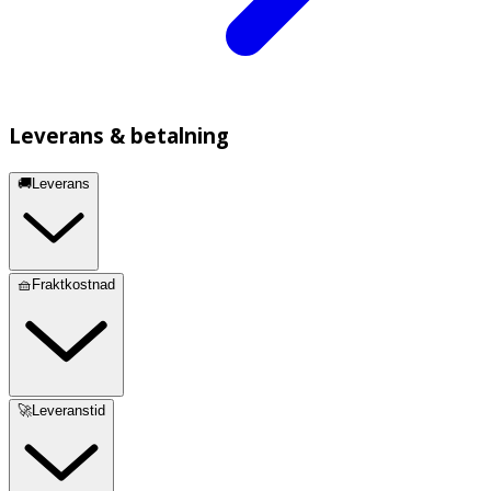
Leverans & betalning
🚚Leverans
🧺Fraktkostnad
🚀Leveranstid