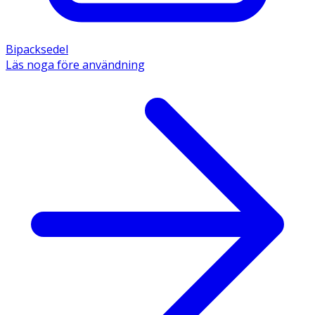
Bipacksedel
Läs noga före användning