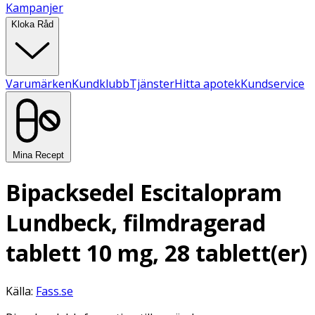
Kampanjer
Kloka Råd
Varumärken
Kundklubb
Tjänster
Hitta apotek
Kundservice
Mina Recept
Bipacksedel Escitalopram
Lundbeck, filmdragerad
tablett 10 mg, 28 tablett(er)
Källa:
Fass.se