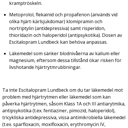
kramptröskeln.
Metoprolol, flekainid och propafenon (används vid
olika hjärt-kärlsjukdomar) klomipramin och
nortriptylin (antidepressiva) samt risperidon,
thioridazin och haloperidol (antipsykotika). Dosen av
Escitalopram Lundbeck kan behöva anpassas.
Läkemedel som sänker blodnivåerna av kalium eller
magnesium, eftersom dessa tillstånd ökar risken för
livshotande hjärtrytmrubbningar.
Ta inte Escitalopram Lundbeck om du tar läkemedel mot
problem med hjärtrytmen eller läkemedel som kan
påverka hjärtrytmen, såsom Klass 1A och III antiarytmika,
antipsykotika (t.ex. fentiaziner, pimozid, haloperidol),
tricykliska antidepressiva, vissa antimikrobiella läkemedel
(t.ex. sparfloxacin, moxifloxacin, erythromycin IV,