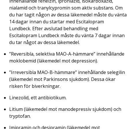
innehållande fenelzin, iproniazid, isokarboxazid,
nialamid och tranylcypromin som aktiv substans. Om
du har tagit någon av dessa läkemedel måste du vänta
14 dagar innan du startar med Escitalopram
Lundbeck. Efter avslutad behandling med
Escitalopram Lundbeck måste du vänta 7 dagar innan
du tar något av dessa läkemedel.
”Reversibla, selektiva MAO-A-hämmare” innehållande
moklobemid (läkemedel mot depression).
”Irreversibla MAO-B-hämmare” innehållande selegilin
(läkemedel mot Parkinsons sjukdom). Dessa ökar
risken för biverkningar.
Linezolid, ett antibiotikum.
Litium (läkemedel mot manodepressiv sjukdom) och
tryptofan.
Imipramin och desipramin (läkemedel mot