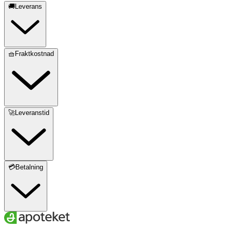
🚚Leverans
🧺Fraktkostnad
🚀Leveranstid
💳Betalning