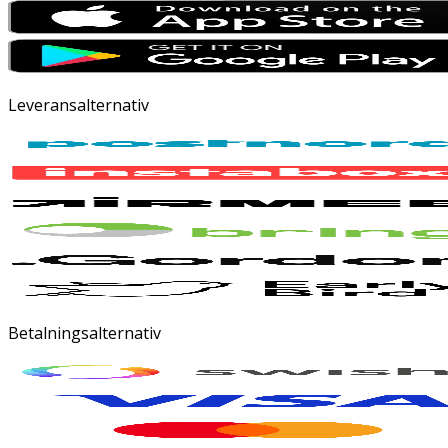
Leveransalternativ
Betalningsalternativ