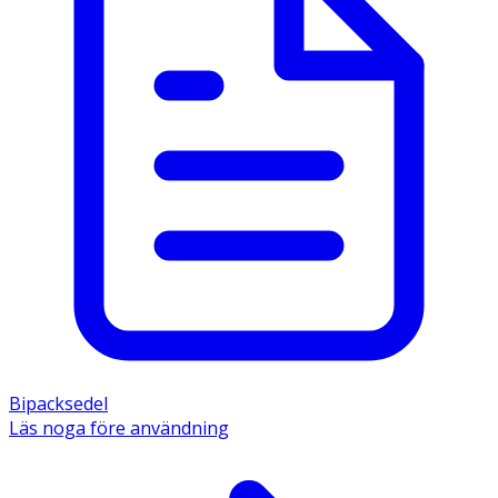
Bipacksedel
Läs noga före användning