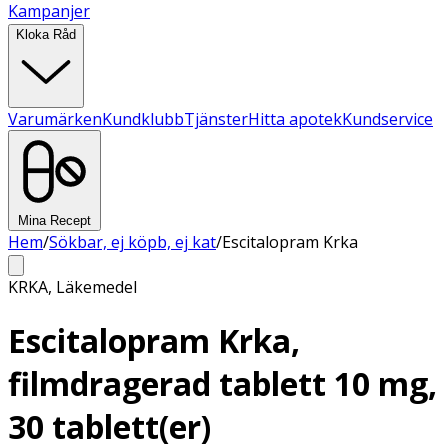
Kampanjer
Kloka Råd
Varumärken
Kundklubb
Tjänster
Hitta apotek
Kundservice
Mina Recept
Hem
/
Sökbar, ej köpb, ej kat
/
Escitalopram Krka
KRKA
,
Läkemedel
Escitalopram Krka,
filmdragerad tablett 10 mg,
30 tablett(er)