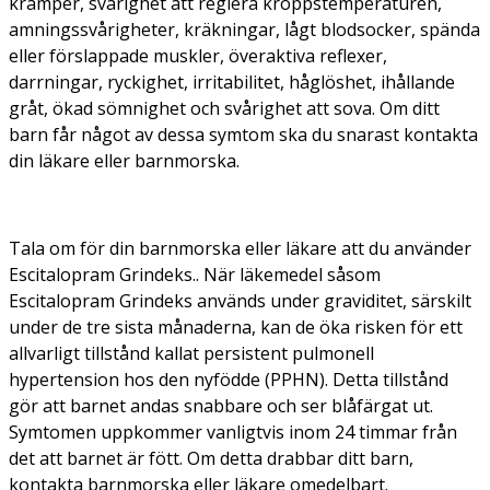
kramper, svårighet att reglera kroppstemperaturen,
amningssvårigheter, kräkningar, lågt blodsocker, spända
eller förslappade muskler, överaktiva reflexer,
darrningar, ryckighet, irritabilitet, håglöshet, ihållande
gråt, ökad sömnighet och svårighet att sova. Om ditt
barn får något av dessa symtom ska du snarast kontakta
din läkare eller barnmorska.
Tala om för din barnmorska eller läkare att du använder
Escitalopram Grindeks.. När läkemedel såsom
Escitalopram Grindeks används under graviditet, särskilt
under de tre sista månaderna, kan de öka risken för ett
allvarligt tillstånd kallat persistent pulmonell
hypertension hos den nyfödde (PPHN). Detta tillstånd
gör att barnet andas snabbare och ser blåfärgat ut.
Symtomen uppkommer vanligtvis inom 24 timmar från
det att barnet är fött. Om detta drabbar ditt barn,
kontakta barnmorska eller läkare omedelbart.