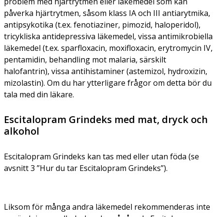
problem med hjärtrytmen eller läkemedel som kan
påverka hjärtrytmen, såsom klass IA och III antiarytmika,
antipsykotika (t.ex. fenotiaziner, pimozid, haloperidol),
tricykliska antidepressiva läkemedel, vissa antimikrobiella
läkemedel (t.ex. sparfloxacin, moxifloxacin, erytromycin IV,
pentamidin, behandling mot malaria, särskilt
halofantrin), vissa antihistaminer (astemizol, hydroxizin,
mizolastin). Om du har ytterligare frågor om detta bör du
tala med din läkare.
Escitalopram Grindeks med mat, dryck och
alkohol
Escitalopram Grindeks kan tas med eller utan föda (se
avsnitt 3 ”Hur du tar Escitalopram Grindeks”).
Liksom för många andra läkemedel rekommenderas inte