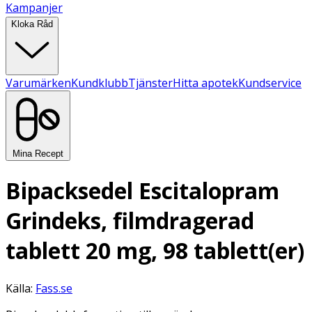
Kampanjer
Kloka Råd
Varumärken
Kundklubb
Tjänster
Hitta apotek
Kundservice
Mina Recept
Bipacksedel Escitalopram
Grindeks, filmdragerad
tablett 20 mg, 98 tablett(er)
Källa:
Fass.se