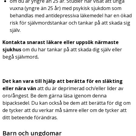
om du är yngre än 25 år. Studier har visat att unga
vuxna (yngre än 25 år) med psykisk sjukdom som
behandlas med antidepressiva läkemedel har en ökad
risk för självmordstankar och tankar på att skada sig
själv.
Kontakta snarast läkare eller uppsök närmaste
sjukhus
om du har tankar på att skada dig själv eller
begå självmord
.
Det kan vara till hjälp att berätta för en släkting
eller nära vän
att du är deprimerad och/eller lider av
oro/ångest. Be dem gärna läsa igenom denna
bipacksedel. Du kan också be dem att berätta för dig om
de tycker att du verkar må sämre eller om de tycker att
ditt beteende förändras.
Barn och ungdomar