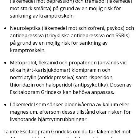
(läkemedel mot depression) och tramadol (läkemedel
mot stark smärta) på grund av en möjlig risk för
sänkning av kramptröskeln.
Neuroleptika (läkemedel mot schizofreni, psykos) och
antidepressiva (tricykliska antidepressiva och SSRIs)
på grund av en möjlig risk för sänkning av
kramptröskeln.
Metoprolol, flekainid och propafenon (används vid
olika hjärt-kärlsjukdomar) klomipramin och
nortriptylin (antidepressiva) samt risperidon,
thioridazin och haloperidol (antipsykotika). Dosen av
Escitalopram Grindeks kan behöva anpassas.
Läkemedel som sänker blodnivåerna av kalium eller
magnesium, eftersom dessa tillstånd ökar risken för
livshotande hjärtrytmrubbningar.
Ta inte Escitalopram Grindeks om du tar läkemedel mot