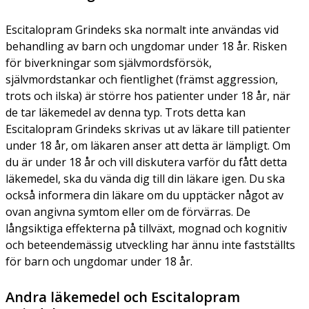
Escitalopram Grindeks ska normalt inte användas vid
behandling av barn och ungdomar under 18 år. Risken
för biverkningar som självmordsförsök,
självmordstankar och fientlighet (främst aggression,
trots och ilska) är större hos patienter under 18 år, när
de tar läkemedel av denna typ. Trots detta kan
Escitalopram Grindeks skrivas ut av läkare till patienter
under 18 år, om läkaren anser att detta är lämpligt. Om
du är under 18 år och vill diskutera varför du fått detta
läkemedel, ska du vända dig till din läkare igen. Du ska
också informera din läkare om du upptäcker något av
ovan angivna symtom eller om de förvärras. De
långsiktiga effekterna på tillväxt, mognad och kognitiv
och beteendemässig utveckling har ännu inte fastställts
för barn och ungdomar under 18 år.
Andra läkemedel och Escitalopram