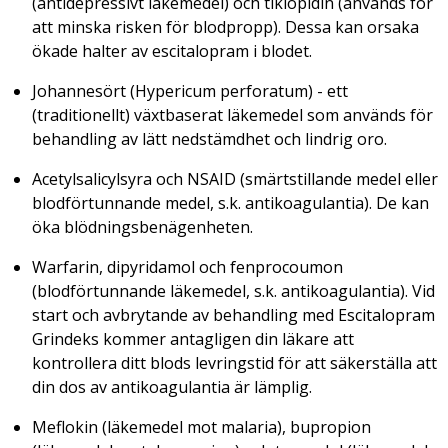
(antidepressivt läkemedel) och tiklopidin (används för
att minska risken för blodpropp). Dessa kan orsaka
ökade halter av escitalopram i blodet.
Johannesört (Hypericum perforatum) - ett
(traditionellt) växtbaserat läkemedel som används för
behandling av lätt nedstämdhet och lindrig oro.
Acetylsalicylsyra och NSAID (smärtstillande medel eller
blodförtunnande medel, s.k. antikoagulantia). De kan
öka blödningsbenägenheten.
Warfarin, dipyridamol och fenprocoumon
(blodförtunnande läkemedel, s.k. antikoagulantia). Vid
start och avbrytande av behandling med Escitalopram
Grindeks kommer antagligen din läkare att
kontrollera ditt blods levringstid för att säkerställa att
din dos av antikoagulantia är lämplig.
Meflokin (läkemedel mot malaria), bupropion