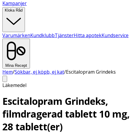
Kampanjer
Kloka Råd
Varumärken
Kundklubb
Tjänster
Hitta apotek
Kundservice
Mina Recept
Hem
/
Sökbar, ej köpb, ej kat
/
Escitalopram Grindeks
Läkemedel
Escitalopram Grindeks,
filmdragerad tablett 10 mg,
28 tablett(er)