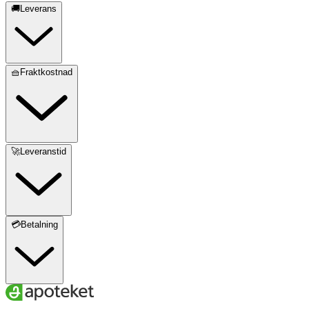
🚚Leverans
🧺Fraktkostnad
🚀Leveranstid
💳Betalning