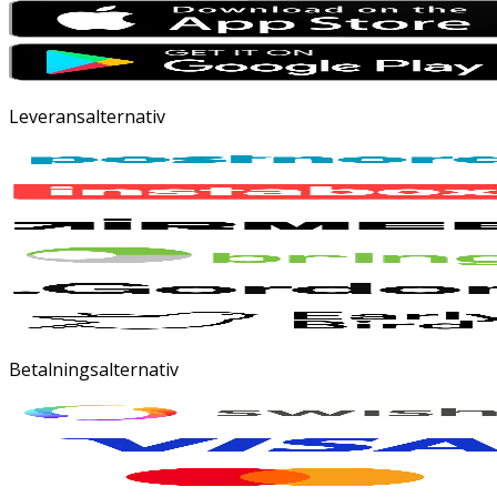
Leveransalternativ
Betalningsalternativ