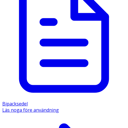
Bipacksedel
Läs noga före användning