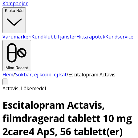
Kampanjer
Kloka Råd
Varumärken
Kundklubb
Tjänster
Hitta apotek
Kundservice
Mina Recept
Hem
/
Sökbar, ej köpb, ej kat
/
Escitalopram Actavis
Actavis
,
Läkemedel
Escitalopram Actavis,
filmdragerad tablett 10 mg
2care4 ApS, 56 tablett(er)