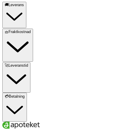
🚚Leverans
🧺Fraktkostnad
🚀Leveranstid
💳Betalning