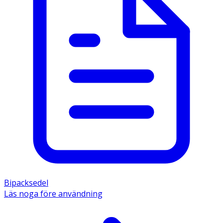
Bipacksedel
Läs noga före användning