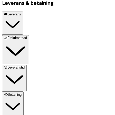
Leverans & betalning
🚚Leverans
🧺Fraktkostnad
🚀Leveranstid
💳Betalning