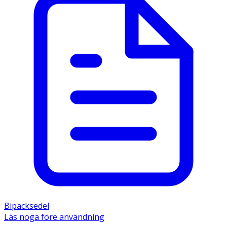
Bipacksedel
Läs noga före användning