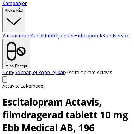
Kampanjer
Kloka Råd
Varumärken
Kundklubb
Tjänster
Hitta apotek
Kundservice
Mina Recept
Hem
/
Sökbar, ej köpb, ej kat
/
Escitalopram Actavis
Actavis
,
Läkemedel
Escitalopram Actavis,
filmdragerad tablett 10 mg
Ebb Medical AB, 196