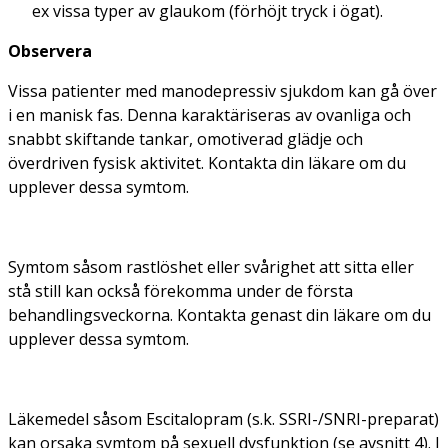
ex vissa typer av glaukom (förhöjt tryck i ögat).
Observera
Vissa patienter med manodepressiv sjukdom kan gå över
i en manisk fas. Denna karaktäriseras av ovanliga och
snabbt skiftande tankar, omotiverad glädje och
överdriven fysisk aktivitet. Kontakta din läkare om du
upplever dessa symtom.
Symtom såsom rastlöshet eller svårighet att sitta eller
stå still kan också förekomma under de första
behandlingsveckorna. Kontakta genast din läkare om du
upplever dessa symtom.
Läkemedel såsom Escitalopram (s.k. SSRI-/SNRI-preparat)
kan orsaka symtom på sexuell dysfunktion (se avsnitt 4). I