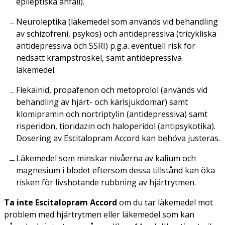
epileptiska anfall).
Neuroleptika (läkemedel som används vid behandling
av schizofreni, psykos) och antidepressiva (tricykliska
antidepressiva och SSRI) p.g.a. eventuell risk för
nedsatt krampströskel, samt antidepressiva
läkemedel.
Flekainid, propafenon och metoprolol (används vid
behandling av hjärt- och kärlsjukdomar) samt
klomipramin och nortriptylin (antidepressiva) samt
risperidon, tioridazin och haloperidol (antipsykotika).
Dosering av Escitalopram Accord kan behöva justeras.
Läkemedel som minskar nivåerna av kalium och
magnesium i blodet eftersom dessa tillstånd kan öka
risken för livshotande rubbning av hjärtrytmen.
Ta inte Escitalopram Accord
om du tar läkemedel mot
problem med hjärtrytmen eller läkemedel som kan