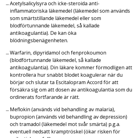
Acetylsalicylsyra och icke-steroida anti-
inflammatoriska läkemedel (läkemedel som används
som smärtstillande läkemedel eller som
blodförtunnande läkemedel, så kallade
antikoagulantia). De kan öka
blödningsbenägenheten.
Warfarin, dipyridamol och fenprokoumon
(blodförtunnande läkemedel, så kallade
antikoagulantia). Din läkare kommer förmodligen att
kontrollera hur snabbt blodet koagulerar när du
börjar och slutar ta Escitalopram Accord för att
försäkra sig om att dosen av antikoagulantia som du
ordinerats fortfarande är rätt.
Meflokin (används vid behandling av malaria),
bupropion (används vid behandling av depression)
och tramadol (läkemedel mot svår smärta) p.g.a.
eventuell nedsatt kramptröskel (ökar risken för