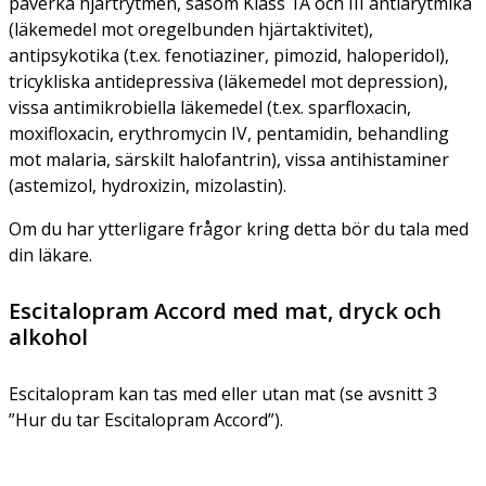
påverka hjärtrytmen, såsom Klass 1A och III antiarytmika
(läkemedel mot oregelbunden hjärtaktivitet),
antipsykotika (t.ex. fenotiaziner, pimozid, haloperidol),
tricykliska antidepressiva (läkemedel mot depression),
vissa antimikrobiella läkemedel (t.ex. sparfloxacin,
moxifloxacin, erythromycin IV, pentamidin, behandling
mot malaria, särskilt halofantrin), vissa antihistaminer
(astemizol, hydroxizin, mizolastin).
Om du har ytterligare frågor kring detta bör du tala med
din läkare.
Escitalopram Accord med mat, dryck och
alkohol
Escitalopram kan tas med eller utan mat (se avsnitt 3
”Hur du tar Escitalopram Accord”).