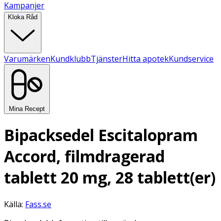
Kampanjer
Kloka Råd
Varumärken
Kundklubb
Tjänster
Hitta apotek
Kundservice
Mina Recept
Bipacksedel Escitalopram
Accord, filmdragerad
tablett 20 mg, 28 tablett(er)
Källa:
Fass.se