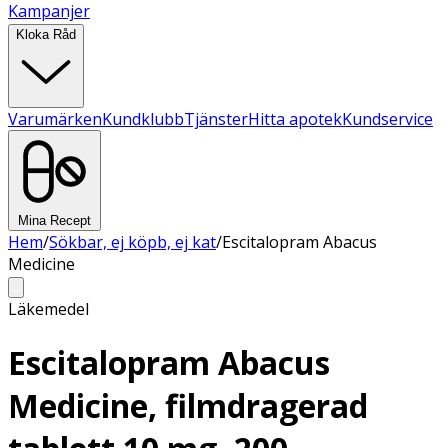
Kampanjer
Kloka Råd
Varumärken
Kundklubb
Tjänster
Hitta apotek
Kundservice
Mina Recept
Hem
/
Sökbar, ej köpb, ej kat
/
Escitalopram Abacus
Medicine
Läkemedel
Escitalopram Abacus
Medicine, filmdragerad