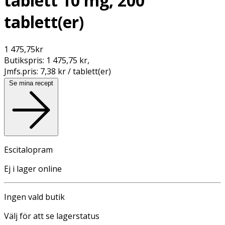
tablett 10 mg, 200
tablett(er)
1 475,75
kr
Butikspris:
1 475,75 kr
,
Jmfs.pris:
7,38 kr / tablett(er)
Se mina recept
Escitalopram
Ej i lager online
Ingen vald butik
Välj för att se lagerstatus