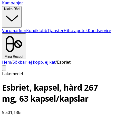
Kampanjer
Kloka Råd
Varumärken
Kundklubb
Tjänster
Hitta apotek
Kundservice
Mina Recept
Hem
/
Sökbar, ej köpb, ej kat
/
Esbriet
Läkemedel
Esbriet, kapsel, hård 267
mg, 63 kapsel/kapslar
5 501,13
kr