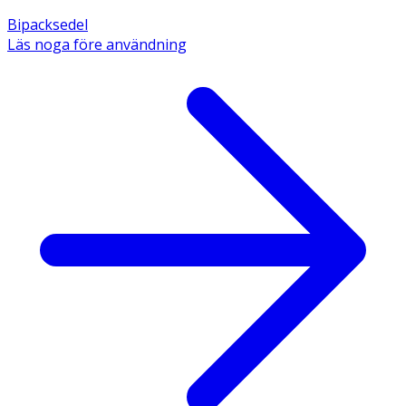
Bipacksedel
Läs noga före användning