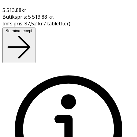
5 513,88
kr
Butikspris:
5 513,88 kr
,
Jmfs.pris:
87,52 kr / tablett(er)
Se mina recept