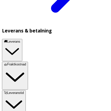
Leverans & betalning
🚚Leverans
🧺Fraktkostnad
🚀Leveranstid