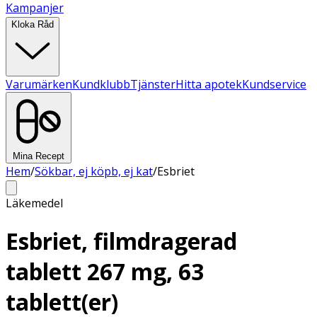
Kampanjer
Kloka Råd
Varumärken
Kundklubb
Tjänster
Hitta apotek
Kundservice
Mina Recept
Hem
/
Sökbar, ej köpb, ej kat
/
Esbriet
Läkemedel
Esbriet, filmdragerad
tablett 267 mg, 63
tablett(er)