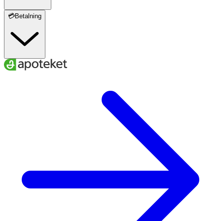
💳Betalning