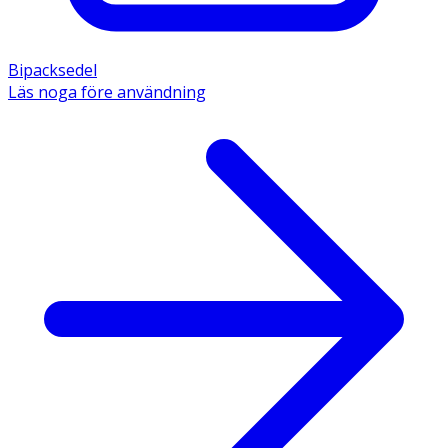
Bipacksedel
Läs noga före användning